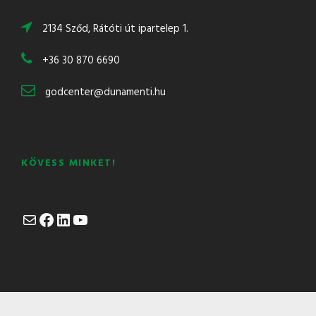
2134 Sződ, Rátóti út ipartelep 1.
+36 30 870 6690
godcenter@dunamenti.hu
KÖVESS MINKET!
Mail
Facebook
LinkedIn
YouTube