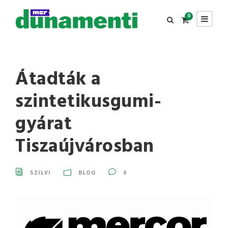
0
Átadták a
szintetikusgumi-
gyárat
Tiszaújvárosban
SZILVI
BLOG
0