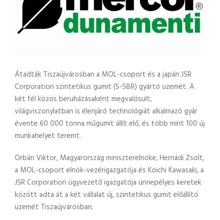
Átadták Tiszaújvárosban a MOL-csoport és a japán JSR
Corporation szintetikus gumit (S-SBR) gyártó üzemét. A
két fél közös beruházásaként megvalósult,
világviszonylatban is élenjáró technológiát alkalmazó gyár
évente 60 000 tonna műgumit állít elő, és több mint 100 új
munkahelyet teremt.
Orbán Viktor, Magyarország miniszterelnöke, Hernádi Zsolt,
a MOL-csoport elnök-vezérigazgatója és Koichi Kawasaki, a
JSR Corporation ügyvezető igazgatója ünnepélyes keretek
között adta át a két vállalat új, szintetikus gumit előállító
üzemét Tiszaújvárosban.