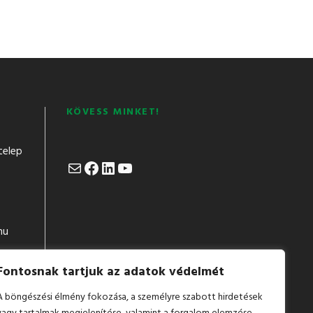
KÖVESS MINKET!
telep
Mail
Facebook
LinkedIn
YouTube
hu
Fontosnak tartjuk az adatok védelmét
A böngészési élmény fokozása, a személyre szabott hirdetések