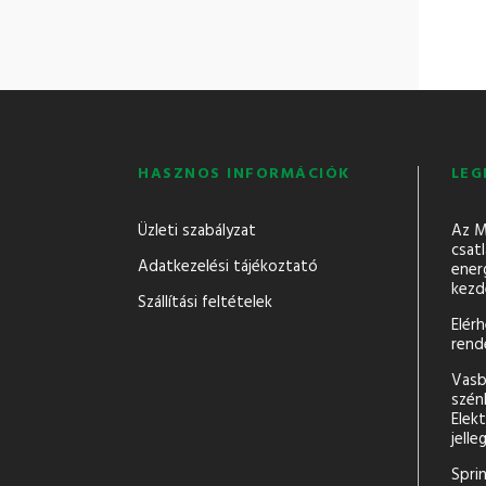
HASZNOS INFORMÁCIÓK
LEG
Üzleti szabályzat
Az M
csatl
Adatkezelési tájékoztató
ener
kezd
Szállítási feltételek
Elér
rend
Vasb
szén
Elek
jell
Sprin