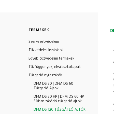
D
TERMÉKEK
Szerkezetvédelem
Tűzvédelmi lezárások
Egyéb tűzvédelmi termékek
Tűzfüggönyök, elválasztókapuk
Tűzgátló nyílászárók
DFM DS 30 | DFM DS 60
Tűzgátló Ajtók
DFM DS 30 HP | DFM DS 60 HP
Síkban záródó tűzgátló ajtók
DFM DS 120 TŰZGÁTLÓ AJTÓK