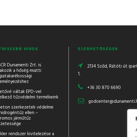
FRISSEBB HÍREK
ELÉRHETŐSÉGEK
CR Dunamenti Zrt. is
2134 Sződ, Rátóti út ipar
akozik a hőség miatti
1.
giatakarékossági
eményezéshez
+36 30 870 6690
hetővé váltak EPD-vel
elkező tűzvédelmi termékeink
godcenter@dunamenti.
eton szerkezetek védelme
hidrogéntűz ellen –
tromos járműtűz
egzetessége
kler rendszer kivitelezése a