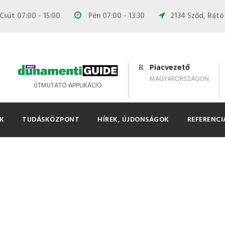
Csüt 07:00 - 15:00
Pén 07:00 - 13:30
2134 Sződ, Rátót
Piacvezető
MAGYARORSZÁGON
ÚTMUTATÓ APPLIKÁCIÓ
K
TUDÁSKÖZPONT
HÍREK, ÚJDONSÁGOK
REFERENCI
FM DS 120 TŰZGÁTLÓ AJT