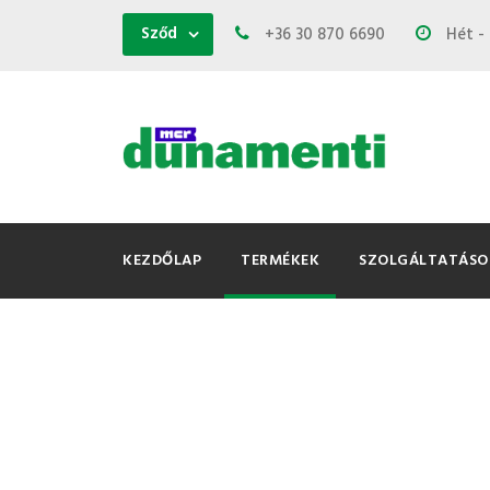
Az MCR Dunamenti Zrt. is csatlakozik
Sződ
+36 30 870 6690
Hét - 
a hőség miatti
energiatakarékossági
kezdeményezéshez
KEZDŐLAP
TERMÉKEK
SZOLGÁLTATÁSO
D