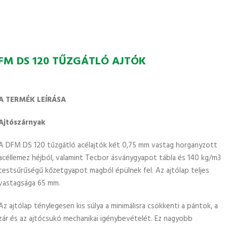
FM DS 120 TŰZGÁTLÓ AJTÓK
A TERMÉK LEÍRÁSA
Ajtószárnyak
A DFM DS 120 tűzgátló acélajtók két 0,75 mm vastag horganyzott
acéllemez héjból, valamint Tecbor ásványgyapot tábla és 140 kg/m3
testsűrűségű kőzetgyapot magból épülnek fel. Az ajtólap teljes
vastagsága 65 mm.
Az ajtólap ténylegesen kis súlya a minimálisra csökkenti a pántok, a
zár és az ajtócsukó mechanikai igénybevételét. Ez nagyobb