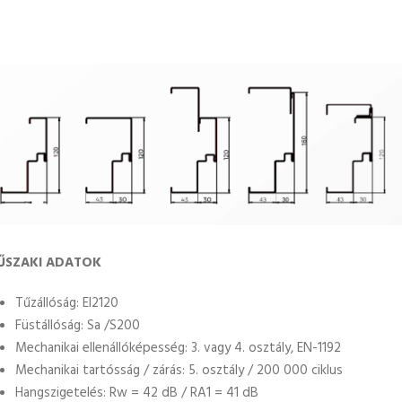
ŰSZAKI ADATOK
Tűzállóság: EI2120
Füstállóság: Sa /S200
Mechanikai ellenállóképesség: 3. vagy 4. osztály, EN-1192
Mechanikai tartósság / zárás: 5. osztály / 200 000 ciklus
Hangszigetelés: Rw = 42 dB / RA1 = 41 dB