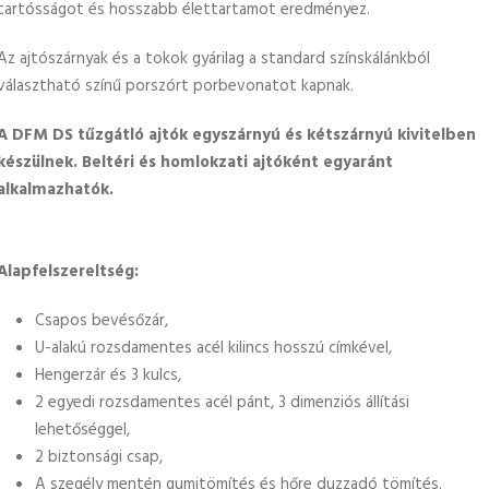
tartósságot és hosszabb élettartamot eredményez.
Az ajtószárnyak és a tokok gyárilag a standard színskálánkból
választható színű porszórt porbevonatot kapnak.
A DFM DS tűzgátló ajtók egyszárnyú és kétszárnyú kivitelben
készülnek. Beltéri és homlokzati ajtóként egyaránt
alkalmazhatók.
Alapfelszereltség:
Csapos bevésőzár,
U-alakú rozsdamentes acél kilincs hosszú címkével,
Hengerzár és 3 kulcs,
2 egyedi rozsdamentes acél pánt, 3 dimenziós állítási
lehetőséggel,
2 biztonsági csap,
A szegély mentén gumitömítés és hőre duzzadó tömítés.