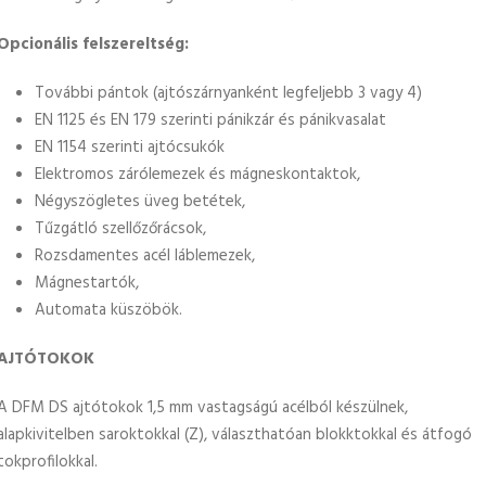
Opcionális felszereltség:
További pántok (ajtószárnyanként legfeljebb 3 vagy 4)
EN 1125 és EN 179 szerinti pánikzár és pánikvasalat
EN 1154 szerinti ajtócsukók
Elektromos zárólemezek és mágneskontaktok,
Négyszögletes üveg betétek,
Tűzgátló szellőzőrácsok,
Rozsdamentes acél láblemezek,
Mágnestartók,
Automata küszöbök.
AJTÓTOKOK
A DFM DS ajtótokok 1,5 mm vastagságú acélból készülnek,
alapkivitelben saroktokkal (Z), választhatóan blokktokkal és átfogó
tokprofilokkal.