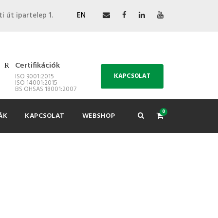
i út ipartelep 1.
EN
Certifikációk
KAPCSOLAT
ISO 9001:2015
ISO 14001:2015
BS OHSAS 18001:2007
0
ÁK
KAPCSOLAT
WEBSHOP
ÓK