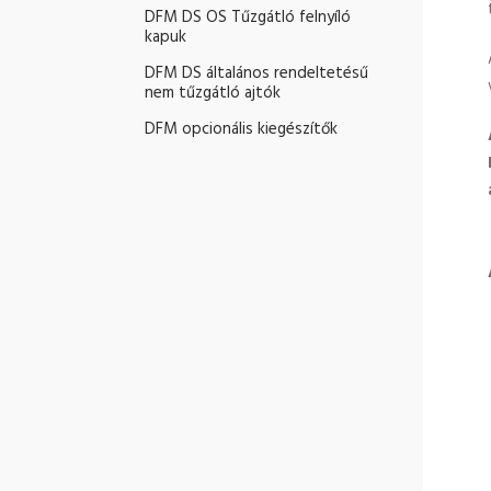
DFM DS OS Tűzgátló felnyíló
kapuk
DFM DS általános rendeltetésű
nem tűzgátló ajtók
DFM opcionális kiegészítők