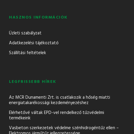
HASZNOS INFORMÁCIÓK
Üzleti szabályzat
Adatkezelési tájékoztató
Szállítási feltételek
LEGFRISSEBB HÍREK
Az MCR Dunamenti Zrt. is csatlakozik a hőség miatti
energiatakarékossági kezdeményezéshez
Elérhetővé váltak EPD-vel rendelkező tűzvédelmi
termékeink
Vasbeton szerkezetek védelme szénhidrogéntűz ellen –
Elektromos járműtűz jellegzetessége