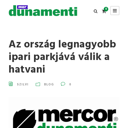
0
Az ország legnagyobb
ipari parkjává válik a
hatvani
SZILVI
BLOG
0