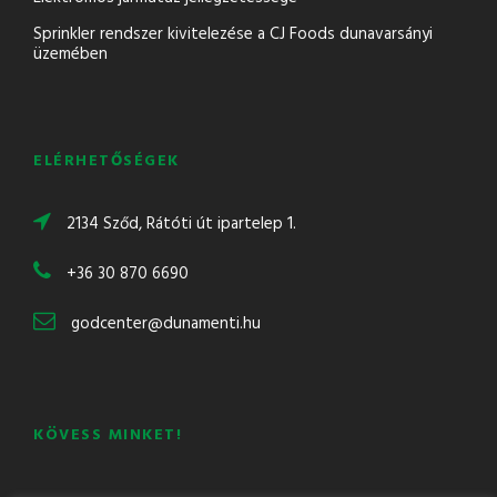
Sprinkler rendszer kivitelezése a CJ Foods dunavarsányi
üzemében
ELÉRHETŐSÉGEK
2134 Sződ, Rátóti út ipartelep 1.
+36 30 870 6690
godcenter@dunamenti.hu
KÖVESS MINKET!