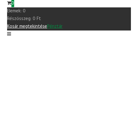
0
Elemek:
0
Részösszeg:
0
Ft
Kosár megtekintése
Pénztár