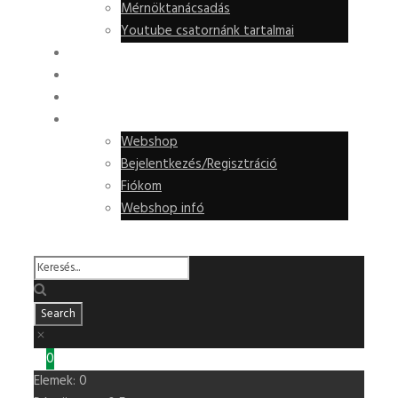
Mérnöktanácsadás
Youtube csatornánk tartalmai
HÍREK, ÚJDONSÁGOK
REFERENCIÁK
KAPCSOLAT
WEBSHOP
Webshop
Bejelentkezés/Regisztráció
Fiókom
Webshop infó
0
Elemek:
0