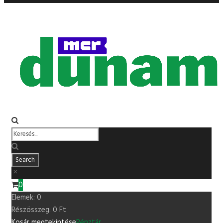
0
Elemek:
0
Részösszeg:
0
Ft
Kosár megtekintése
Pénztár