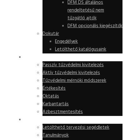
DFM DS általános
rendeltetésű nem
tűzgátló ajtók
DFM opcionális kiegészítők
Dokutár
Engedélyek
Letölthető katalógusaink
SZOLGÁLTATÁSOK
Passzív tűzvédelmi kivitelezés
Aktív tűzvédelmi kivitelezés
Tűzvédelmi mérnöki módszerek
Értékesítés
Oktatás
Karbantartás
Azbesztmentesítés
TUDÁSKÖZPONT
Letölthető tervezési segédletek
Tanulmányok