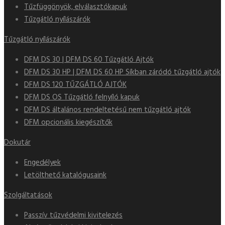
Tűzfüggönyök, elválasztókapuk
Tűzgátló nyílászárók
Tűzgátló nyílászárók
DFM DS 30 | DFM DS 60 Tűzgátló Ajtók
DFM DS 30 HP | DFM DS 60 HP Síkban záródó tűzgátló ajtók
DFM DS 120 TŰZGÁTLÓ AJTÓK
DFM DS OS Tűzgátló felnyíló kapuk
DFM DS általános rendeltetésű nem tűzgátló ajtók
DFM opcionális kiegészítők
Dokutár
Engedélyek
Letölthető katalógusaink
Szolgáltatások
Passzív tűzvédelmi kivitelezés