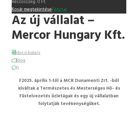
Részösszeg:
0
Ft
Kosár megtekintése
Pénztár
Az új vállalat –
Mercor Hungary Kft.
doczi.balazs
Blog
0
F2025. április 1-től a MCR Dunamenti Zrt. -ből
kiváltak a Természetes és Mesterséges Hő- és
Füstelvezetés üzletágak és egy új vállalatban
folytatják tevékenységüket.