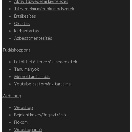
Aktív tűzvédelmi kivitelezés
Tűzvédelmi mérnöki módszerek
Értékesítés
Oktatás
Karbantartás
Azbesztmentesítés
Tudásközpont
Letölthető tervezési segédletek
Tanulmányok
Mérnöktanácsadás
Youtube csatornánk tartalmai
Webshop
Webshop
Bejelentkezés/Regisztráció
Fiókom
Webshop infó