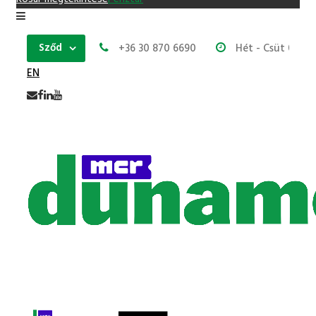
Sződ
+36 30 870 6690
Hét - Csüt 07:00
EN