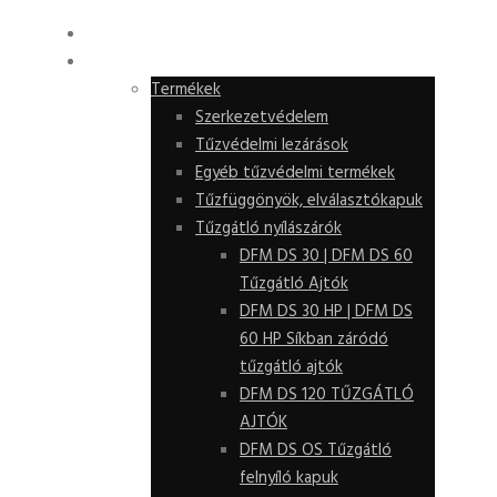
KEZDŐLAP
TERMÉKEK
Termékek
Szerkezetvédelem
Tűzvédelmi lezárások
Egyéb tűzvédelmi termékek
Tűzfüggönyök, elválasztókapuk
Tűzgátló nyílászárók
DFM DS 30 | DFM DS 60
Tűzgátló Ajtók
DFM DS 30 HP | DFM DS
60 HP Síkban záródó
tűzgátló ajtók
DFM DS 120 TŰZGÁTLÓ
AJTÓK
DFM DS OS Tűzgátló
felnyíló kapuk