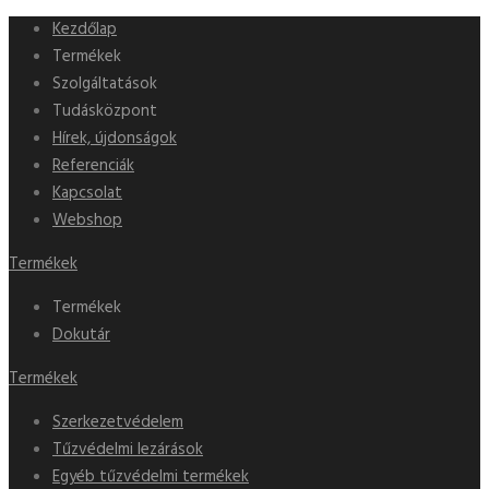
Kezdőlap
Termékek
Szolgáltatások
Tudásközpont
Hírek, újdonságok
Referenciák
Kapcsolat
Webshop
Termékek
Termékek
Dokutár
Termékek
Szerkezetvédelem
Tűzvédelmi lezárások
Egyéb tűzvédelmi termékek