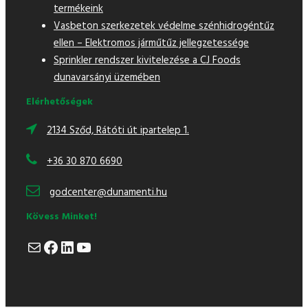
termékeink
Vasbeton szerkezetek védelme szénhidrogéntűz
ellen – Elektromos járműtűz jellegzetessége
Sprinkler rendszer kivitelezése a CJ Foods
dunavarsányi üzemében
Elérhetőségek
2134 Sződ, Rátóti út ipartelep 1.
+36 30 870 6690
godcenter@dunamenti.hu
Kövess Minket!
Mail
Facebook
LinkedIn
YouTube