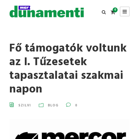
0
Fő támogatók voltunk
az I. Tűzesetek
tapasztalatai szakmai
napon
SZILVI
BLOG
0