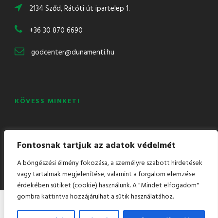
2134 Sződ, Rátóti út ipartelep 1.
+36 30 870 6690
godcenter@dunamenti.hu
KÖVESS MINKET!
Mail
Facebook
LinkedIn
YouTube
Fontosnak tartjuk az adatok védelmét
A böngészési élmény fokozása, a személyre szabott hirdetések
vagy tartalmak megjelenítése, valamint a forgalom elemzése
érdekében sütiket (cookie) használunk. A "Mindet elfogadom"
gombra kattintva hozzájárulhat a sütik használatához.
Copyright 2021 Minden jog fenntartva, MCR Dunamenti