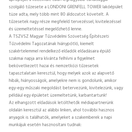
szolgáló tűzesete a LONDONI GRENFELL TOWER lakóépület
tüze adta, mely több mint 80 áldozatot követelt. A
tűzesetek nagy része megfelelő tervezéssel, kivitelezéssel
és üzemeltetéssel megelőzhető lenne.
A TSZVSZ Magyar Tűzvédelmi Szövetség Építészeti
Tűzvédelmi Tagozatának hiánypótló, kiemelt
szakértelemmel rendelkező előadók előadásaira épülő
szakmai napja arra kívánta felhívni a figyelmet
bekövetkezett hazai és nemzetközi tűzesetek
tapasztalatain keresztül, hogy melyek azok az alapvető
hibák, hiányosságok, amelyekre nem is gondolunk, amikor
egy-egy műszaki megoldást betervezünk, kivitelezünk, vagy
például egy épületet üzemeltetünk, karbantartunk!
Az elhangzott előadások letölthetők médiapartnerünk
oldalán keresztül az alábbi linken, ahol további hasznos
anyagok is találhatók, amelyeket a szakemberek a napi
munkájuk esetén hasznosítani tudnak: