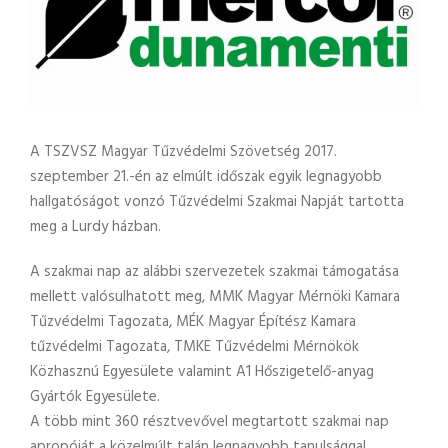
A TSZVSZ Magyar Tűzvédelmi Szövetség 2017.
szeptember 21.-én az elmúlt időszak egyik legnagyobb
hallgatóságot vonzó Tűzvédelmi Szakmai Napját tartotta
meg a Lurdy házban.
A szakmai nap az alábbi szervezetek szakmai támogatása
mellett valósulhatott meg, MMK Magyar Mérnöki Kamara
Tűzvédelmi Tagozata, MÉK Magyar Építész Kamara
tűzvédelmi Tagozata, TMKE Tűzvédelmi Mérnökök
Közhasznú Egyesülete valamint A1 Hőszigetelő-anyag
Gyártók Egyesülete.
A több mint 360 résztvevővel megtartott szakmai nap
apropóját a közelmúlt talán legnagyobb tanulsággal