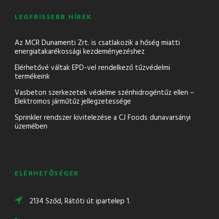
LEGFRISSEBB HÍREK
Az MCR Dunamenti Zrt. is csatlakozik a hőség miatti
energiatakarékossági kezdeményezéshez
Elérhetővé váltak EPD-vel rendelkező tűzvédelmi
termékeink
Vasbeton szerkezetek védelme szénhidrogéntűz ellen –
Elektromos járműtűz jellegzetessége
Sprinkler rendszer kivitelezése a CJ Foods dunavarsányi
üzemében
ELÉRHETŐSÉGEK
2134 Sződ, Rátóti út ipartelep 1.