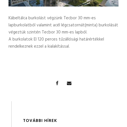
Kábeltálca burkolást végzünk Tecbor 30 mm-es
lapburkolatból valamint acél légcsatornát(minta) burkolását
végeztük szintén Tecbor 30 mm-es lapból.
A burkolatok EI 120 perces tűzállósági határértékkel
rendelkeznek ezzel a kialakítással.
TOVÁBBI HÍREK