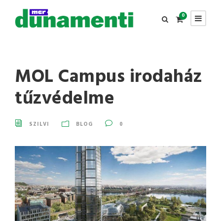
0
MOL Campus irodaház
tűzvédelme
SZILVI
BLOG
0