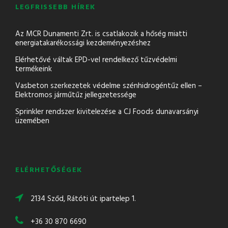
LEGFRISSEBB HÍREK
Az MCR Dunamenti Zrt. is csatlakozik a hőség miatti
energiatakarékossági kezdeményezéshez
Elérhetővé váltak EPD-vel rendelkező tűzvédelmi
termékeink
Vasbeton szerkezetek védelme szénhidrogéntűz ellen –
Elektromos járműtűz jellegzetessége
Sprinkler rendszer kivitelezése a CJ Foods dunavarsányi
üzemében
ELÉRHETŐSÉGEK
2134 Sződ, Rátóti út ipartelep 1.
+36 30 870 6690