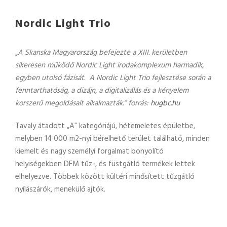
Nordic Light Trio
„A Skanska Magyarország befejezte a XIII. kerületben
sikeresen működő Nordic Light irodakomplexum harmadik,
egyben utolsó fázisát. A Nordic Light Trio fejlesztése során a
fenntarthatóság, a dizájn, a digitalizálás és a kényelem
korszerű megoldásait alkalmazták.” forrás:
hugbc.hu
Tavaly átadott „A” kategóriájú, hétemeletes épületbe,
melyben 14 000 m2-nyi bérelhető terület található, minden
kiemelt és nagy személyi forgalmat bonyolító
helyiségekben DFM tűz-, és füstgátló termékek lettek
elhelyezve. Többek között kültéri minősített tűzgátló
nyílászárók, menekülő ajtók.