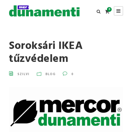
0
Soroksári IKEA
tűzvédelem
SZILVI
BLOG
0