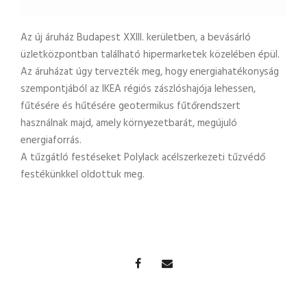
Az új áruház Budapest XXIII. kerületben, a bevásárló
üzletközpontban található hipermarketek közelében épül.
Az áruházat úgy tervezték meg, hogy energiahatékonyság
szempontjából az IKEA régiós zászlóshajója lehessen,
fűtésére és hűtésére geotermikus fűtőrendszert
használnak majd, amely környezetbarát, megújuló
energiaforrás.
A tűzgátló festéseket Polylack acélszerkezeti tűzvédő
festékünkkel oldottuk meg.