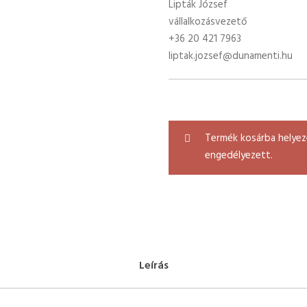
Lipták József
vállalkozásvezető
+36 20 421 7963
liptak.jozsef@dunamenti.hu
Termék kosárba helyezé
engedélyezett.
Leírás