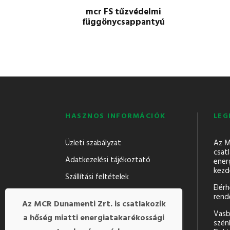
mcr FS tűzvédelmi
függönycsappantyú
HASZNOS INFORMÁCIÓK
LEG
Üzleti szabályzat
Az M
csatl
Adatkezelési tájékoztató
ener
kezd
Szállítási feltételek
Elér
rend
Az MCR Dunamenti Zrt. is csatlakozik
Vasb
a hőség miatti
energiatakarékossági
szén