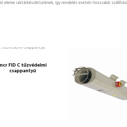
 eleme raktárkészletünknek, így rendelés esetén hosszabb szállítási id
mcr FID C tűzvédelmi
csappantyú