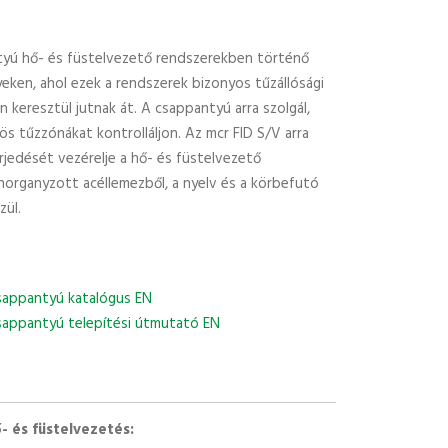
tyú hő- és füstelvezető rendszerekben történő
yeken, ahol ezek a rendszerek bizonyos tűzállósági
 keresztül jutnak át. A csappantyú arra szolgál,
s tűzzónákat kontrolláljon. Az mcr FID S/V arra
erjedését vezérelje a hő- és füstelvezető
horganyzott acéllemezből, a nyelv és a körbefutó
zül.
sappantyú katalógus EN
sappantyú telepítési útmutató EN
- és füstelvezetés: