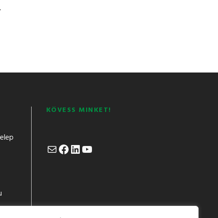
r
KÖVESS MINKET!
telep
Mail
Facebook
LinkedIn
YouTube
u