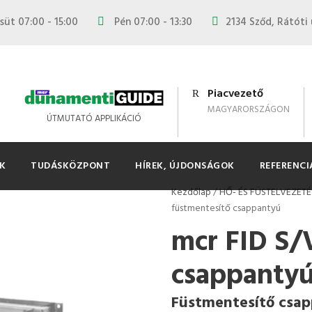
süt 07:00 - 15:00
Pén 07:00 - 13:30
2134 Sződ, Rátóti 
Piacvezető
MAGYARORSZÁGON
ÚTMUTATÓ APPLIKÁCIÓ
K
TUDÁSKÖZPONT
HÍREK, ÚJDONSÁGOK
REFERENCI
Kezdőlap
/
HŐ- ÉS FÜSTELVEZETÉ
füstmentesítő csappantyú
mcr FID S/
csappanty
Füstmentesítő csa