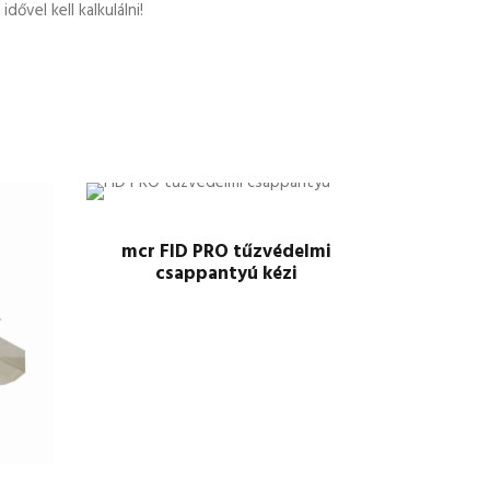
ővel kell kalkulálni!
mcr FID PRO tűzvédelmi
csappantyú kézi