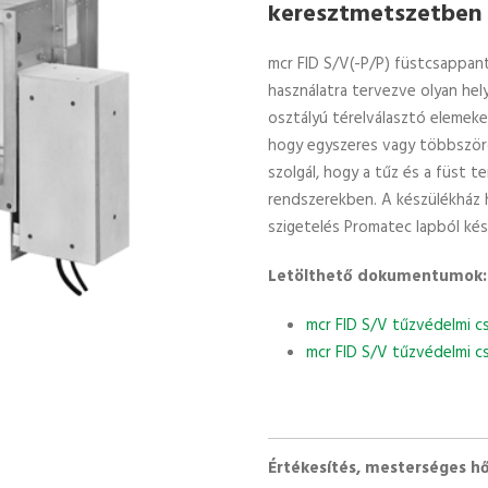
keresztmetszetben
mcr FID S/V(-P/P) füstcsappan
használatra tervezve olyan hel
osztályú térelválasztó elemeken
hogy egyszeres vagy többszörö
szolgál, hogy a tűz és a füst t
rendszerekben. A készülékház 
szigetelés Promatec lapból kés
Letölthető dokumentumok:
mcr FID S/V tűzvédelmi c
mcr FID S/V tűzvédelmi c
Értékesítés, mesterséges hő