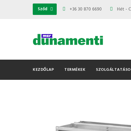
Sződ
+36 30 870 6690
Hét - C
KEZDŐLAP
TERMÉKEK
SZOLGÁLTATÁSO