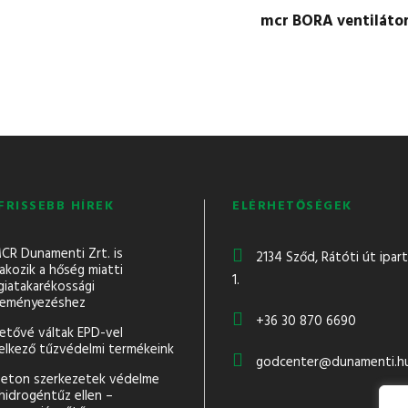
mcr BORA ventiláto
FRISSEBB HÍREK
ELÉRHETŐSÉGEK
CR Dunamenti Zrt. is
2134 Sződ, Rátóti út ipar
akozik a hőség miatti
1.
giatakarékossági
eményezéshez
+36 30 870 6690
hetővé váltak EPD-vel
elkező tűzvédelmi termékeink
godcenter@dunamenti.h
eton szerkezetek védelme
hidrogéntűz ellen –