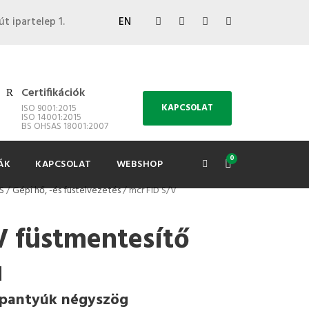
út ipartelep 1.
EN
Certifikációk
KAPCSOLAT
ISO 9001:2015
ISO 14001:2015
BS OHSAS 18001:2007
0
ÁK
KAPCSOLAT
WEBSHOP
S
/
Gépi hő, -és füstelvezetés
/ mcr FID S/V
V füstmentesítő
ú
ppantyúk négyszög