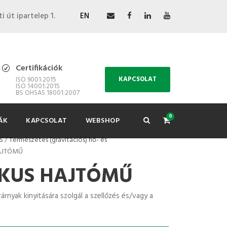
i út ipartelep 1.
EN
Certifikációk
KAPCSOLAT
ISO 9001:2015
ISO 14001:2015
BS OHSAS 18001:2007
0
ÁK
KAPCSOLAT
WEBSHOP
S
/
Természetes (gravitációs) hő- és
AJTÓMŰ
KUS HAJTÓMŰ
nyak kinyitására szolgál a szellőzés és/vagy a