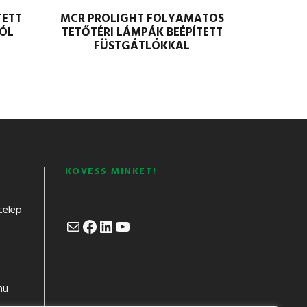
TETT
MCR PROLIGHT FOLYAMATOS
ÓL
TETŐTÉRI LÁMPÁK BEÉPÍTETT
FÜSTGÁTLÓKKAL
KÖVESS MINKET!
telep
Mail
Facebook
LinkedIn
YouTube
hu