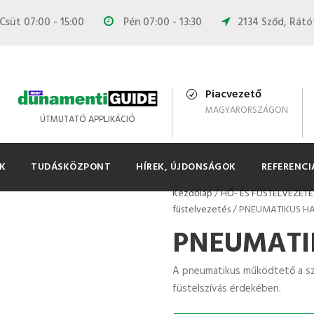
Csüt 07:00 - 15:00
Pén 07:00 - 13:30
2134 Sződ, Rátót
Piacvezető
MAGYARORSZÁGON
ÚTMUTATÓ APPLIKÁCIÓ
K
TUDÁSKÖZPONT
HÍREK, ÚJDONSÁGOK
REFERENCI
Kezdőlap
/
HŐ- ÉS FÜSTELVEZETÉ
füstelvezetés
/ PNEUMATIKUS H
PNEUMATI
A pneumatikus működtető a szár
füstelszívás érdekében.