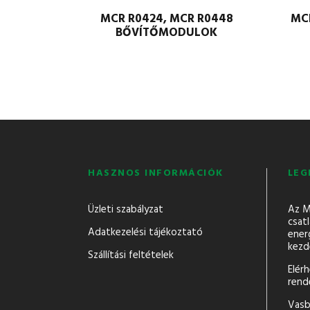
MCR R0424, MCR R0448
MC
BŐVÍTŐMODULOK
HASZNOS INFORMÁCIÓK
LEG
Üzleti szabályzat
Az M
csatl
Adatkezelési tájékoztató
ener
kezd
Szállítási feltételek
Elér
rend
Vasb