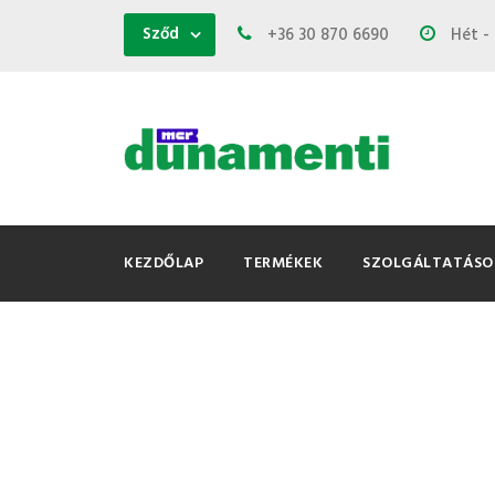
Sződ
+36 30 870 6690
Hét - 
KEZDŐLAP
TERMÉKEK
SZOLGÁLTATÁSO