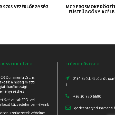
R 9705 VEZÉRLŐEGYSÉG
MCR PROSMOKE RÖGZÍ
FÜSTFÜGGÖNY ACÉLB
FRISSEBB HÍREK
ELÉRHETŐSÉGEK
CR Dunamenti Zrt. is
2134 Sződ, Rátóti út ipar
akozik a hőség miatti
1.
giatakarékossági
eményezéshez
+36 30 870 6690
hetővé váltak EPD-vel
elkező tűzvédelmi termékeink
godcenter@dunamenti.
eton szerkezetek védelme