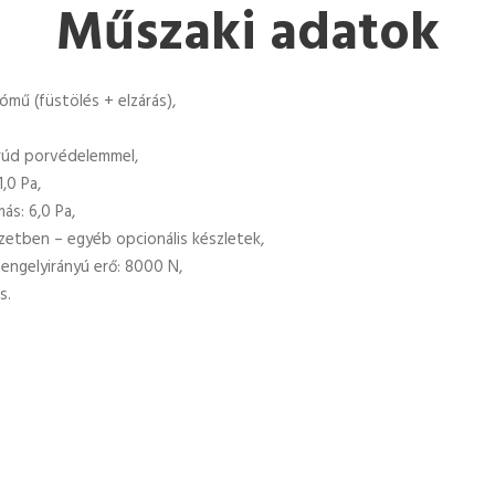
Műszaki adatok
ómű (füstölés + elzárás),
rúd porvédelemmel,
,0 Pa,
ás: 6,0 Pa,
yzetben – egyéb opcionális készletek,
tengelyirányú erő: 8000 N,
s.