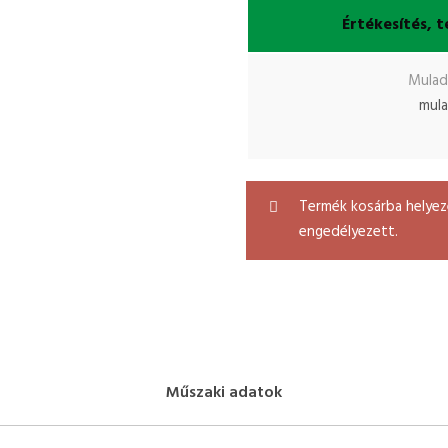
Értékesítés, t
Mulad
mul
Termék kosárba helyezé
engedélyezett.
Műszaki adatok