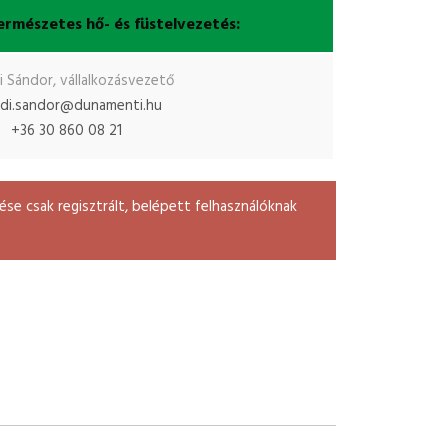
ermészetes hő- és füstelvezetés:
i Sándor, vállalkozásvezető
adi.sandor@dunamenti.hu
+36 30 860 08 21
se csak regisztrált, belépett felhasználóknak