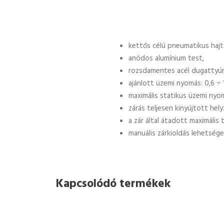
kettős célú pneumatikus hajt
anódos alumínium test,
rozsdamentes acél dugattyú
ajánlott üzemi nyomás: 0,6 ÷ 1
maximális statikus üzemi nyom
zárás teljesen kinyújtott hel
a zár által átadott maximális 
manuális zárkioldás lehetsége
Kapcsolódó termékek