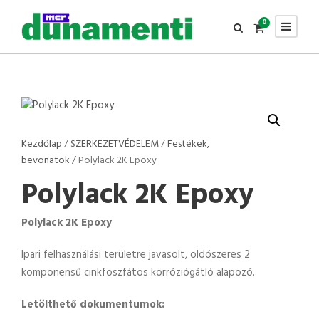
0
Kezdőlap
/
SZERKEZETVÉDELEM
/
Festékek,
bevonatok
/ Polylack 2K Epoxy
Polylack 2K Epoxy
Polylack 2K Epoxy
Ipari felhasználási területre javasolt, oldószeres 2
komponensű cinkfoszfátos korróziógátló alapozó.
Letölthető dokumentumok: