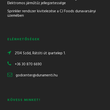
Elektromos járműtűz jellegzetessége
Sprinkler rendszer kivitelezése a CJ Foods dunavarsányi
üzemében
ELÉRHETŐSÉGEK
2134 Sződ, Rátóti út ipartelep 1.
+36 30 870 6690
godcenter@dunamenti.hu
KÖVESS MINKET!