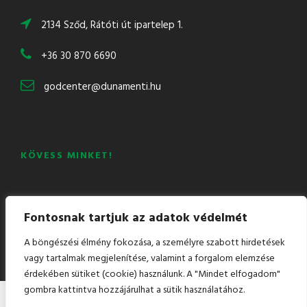
2134 Sződ, Rátóti út ipartelep 1.
+36 30 870 6690
godcenter@dunamenti.hu
KÖVESS MINKET!
Mail
Facebook
LinkedIn
YouTube
Fontosnak tartjuk az adatok védelmét
A böngészési élmény fokozása, a személyre szabott hirdetések
vagy tartalmak megjelenítése, valamint a forgalom elemzése
érdekében sütiket (cookie) használunk. A "Mindet elfogadom"
gombra kattintva hozzájárulhat a sütik használatához.