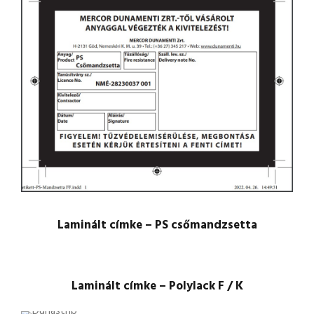
Laminált címke – PS csőmandzsetta
Laminált címke – Polylack F / K