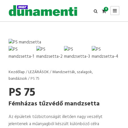
0
Kezdőlap
/
LEZÁRÁSOK
/
Mandzsetták, szalagok,
bandázsok
/ PS 75
PS 75
Fémházas tűzvédő mandzsetta
Az épületek tűzbiztonságát illetően nagy veszélyt
jelentenek a műanyagból készült különböző célra