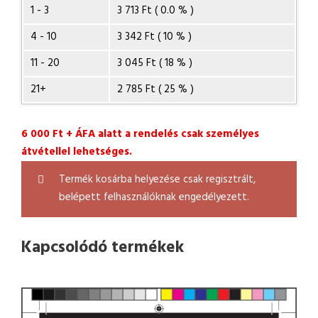
1 - 3
3 713 Ft ( 0.0 % )
4 - 10
3 342 Ft ( 10 % )
11 - 20
3 045 Ft ( 18 % )
21+
2 785 Ft ( 25 % )
6 000 Ft + ÁFA alatt a rendelés csak személyes
átvétellel lehetséges.
Termék kosárba helyezése csak regisztrált,
belépett felhasználóknak engedélyezett.
Kapcsolódó termékek