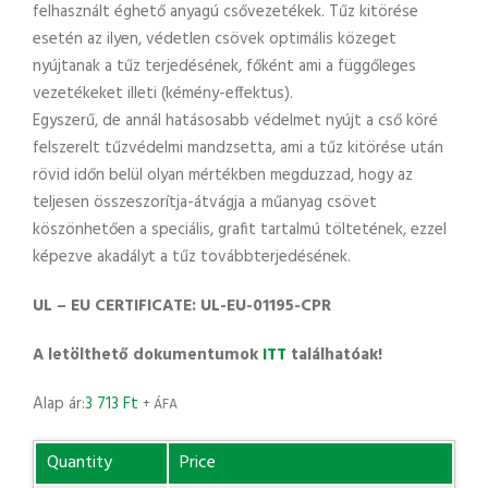
felhasznált éghető anyagú csővezetékek. Tűz kitörése
esetén az ilyen, védetlen csövek optimális közeget
nyújtanak a tűz terjedésének, főként ami a függőleges
vezetékeket illeti (kémény-effektus).
Egyszerű, de annál hatásosabb védelmet nyújt a cső köré
felszerelt tűzvédelmi mandzsetta, ami a tűz kitörése után
rövid időn belül olyan mértékben megduzzad, hogy az
teljesen összeszorítja-átvágja a műanyag csövet
köszönhetően a speciális, grafit tartalmú töltetének, ezzel
képezve akadályt a tűz továbbterjedésének.
UL – EU CERTIFICATE: UL-EU-01195-CPR
A letölthető dokumentumok
ITT
találhatóak!
Alap ár:
3 713
Ft
+ ÁFA
Quantity
Price