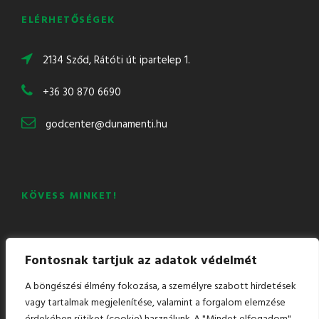
ELÉRHETŐSÉGEK
2134 Sződ, Rátóti út ipartelep 1.
+36 30 870 6690
godcenter@dunamenti.hu
KÖVESS MINKET!
Mail
Facebook
LinkedIn
YouTube
Fontosnak tartjuk az adatok védelmét
A böngészési élmény fokozása, a személyre szabott hirdetések
vagy tartalmak megjelenítése, valamint a forgalom elemzése