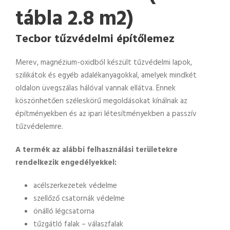
tábla 2.8 m2)
Tecbor tűzvédelmi építőlemez
Merev, magnézium-oxidból készült tűzvédelmi lapok,
szilikátok és egyéb adalékanyagokkal, amelyek mindkét
oldalon üvegszálas hálóval vannak ellátva. Ennek
köszönhetően széleskörű megoldásokat kínálnak az
építményekben és az ipari létesítményekben a passzív
tűzvédelemre.
A termék az alábbi felhasználási területekre
rendelkezik engedélyekkel:
acélszerkezetek védelme
szellőző csatornák védelme
önálló légcsatorna
tűzgátló falak – válaszfalak