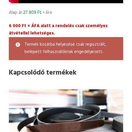
Alap ár:
27 809
Ft
+ ÁFA
6 000 Ft + ÁFA alatt a rendelés csak személyes
átvétellel lehetséges.
Termék kosárba helyezése csak regisztrált,
belépett felhasználóknak engedélyezett.
Kapcsolódó termékek