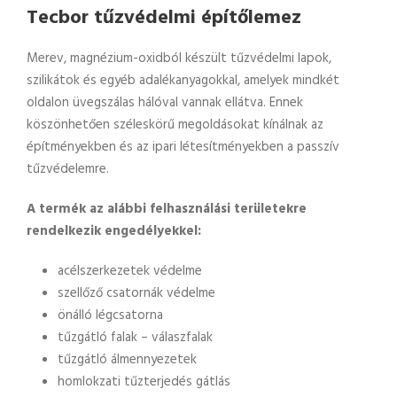
Tecbor tűzvédelmi építőlemez
Merev, magnézium-oxidból készült tűzvédelmi lapok,
szilikátok és egyéb adalékanyagokkal, amelyek mindkét
oldalon üvegszálas hálóval vannak ellátva. Ennek
köszönhetően széleskörű megoldásokat kínálnak az
építményekben és az ipari létesítményekben a passzív
tűzvédelemre.
A termék az alábbi felhasználási területekre
rendelkezik engedélyekkel:
acélszerkezetek védelme
szellőző csatornák védelme
önálló légcsatorna
tűzgátló falak – válaszfalak
tűzgátló álmennyezetek
homlokzati tűzterjedés gátlás