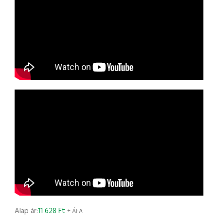
Alap ár:
11 628
Ft
+ ÁFA