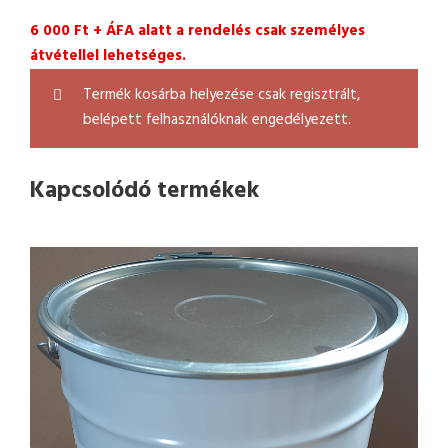
6 000 Ft + ÁFA alatt a rendelés csak személyes
átvétellel lehetséges.
Termék kosárba helyezése csak regisztrált,
belépett felhasználóknak engedélyezett.
Kapcsolódó termékek