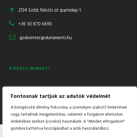
2134 Sződ, Rátóti út ipartelep 1.
+36 30 870 6690
godcenter@dunamenti.hu
KÖVESS MINKET!
Mail
Facebook
LinkedIn
YouTube
Fontosnak tartjuk az adatok védelmét
A böngészési élmény fokozása, a személyre szabott hirdetések
vagy tartalmak megjelenítése, valamint a forgalom elemzése
érdekében sütiket (cookie) használunk. A "Mindet elfogadom"
gombra kattintva hozzájárulhat a sütik használatához.