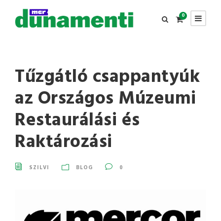
0
Tűzgátló csappantyúk
az Országos Múzeumi
Restaurálási és
Raktározási
SZILVI
BLOG
0