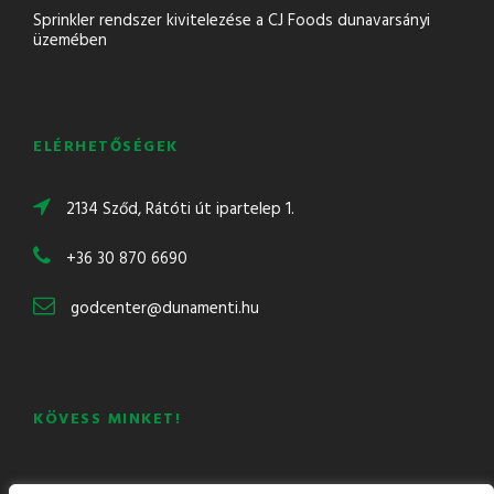
Sprinkler rendszer kivitelezése a CJ Foods dunavarsányi
üzemében
ELÉRHETŐSÉGEK
2134 Sződ, Rátóti út ipartelep 1.
+36 30 870 6690
godcenter@dunamenti.hu
KÖVESS MINKET!