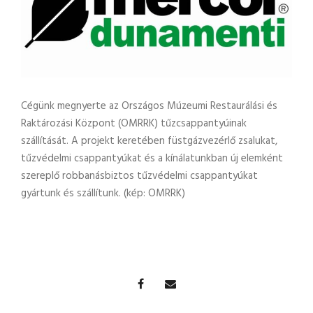
Cégünk megnyerte az Országos Múzeumi Restaurálási és
Raktározási Központ (OMRRK) tűzcsappantyúinak
szállítását. A projekt keretében füstgázvezérlő zsalukat,
tűzvédelmi csappantyúkat és a kínálatunkban új elemként
szereplő robbanásbiztos tűzvédelmi csappantyúkat
gyártunk és szállítunk. (kép: OMRRK)