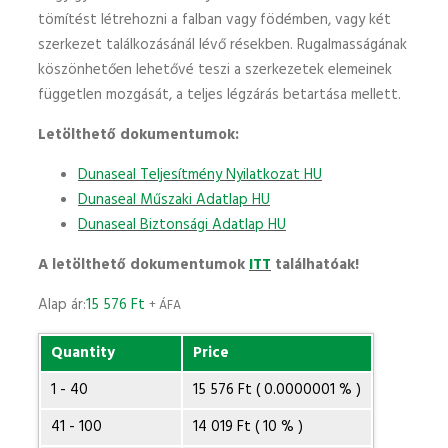
tömítést létrehozni a falban vagy födémben, vagy két
szerkezet találkozásánál lévő résekben. Rugalmasságának
köszönhetően lehetővé teszi a szerkezetek elemeinek
független mozgását, a teljes légzárás betartása mellett.
Letölthető dokumentumok:
Dunaseal Teljesítmény Nyilatkozat HU
Dunaseal Műszaki Adatlap HU
Dunaseal Biztonsági Adatlap HU
A letölthető dokumentumok
ITT
találhatóak!
Alap ár:
15 576
Ft
+ ÁFA
Quantity
Price
1 - 40
15 576 Ft ( 0.0000001 % )
41 - 100
14 019 Ft ( 10 % )