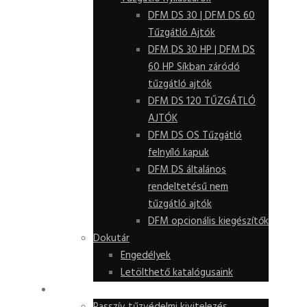
DFM DS 30 | DFM DS 60
Tűzgátló Ajtók
DFM DS 30 HP | DFM DS
60 HP Síkban záródó
tűzgátló ajtók
DFM DS 120 TŰZGÁTLÓ
AJTÓK
DFM DS OS Tűzgátló
felnyíló kapuk
DFM DS általános
rendeltetésű nem
tűzgátló ajtók
DFM opcionális kiegészítők
Dokutár
Engedélyek
Letölthető katalógusaink
SZOLGÁLTATÁSOK