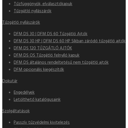
Tűzfüggönyök, elválasztókapuk
Tűzgátló nyílászárók
Tűzgátló nyílászárók
DFM DS 30 | DFM DS 60 Tűzgátló Ajtók
DFM DS 30 HP | DFM DS 60 HP Síkban záródó tűzgátló ajtók
DFM DS 120 TŰZGÁTLÓ AJTÓK
DFM DS OS Tűzgátló felnyíló kapuk
DFM DS általános rendeltetésű nem tűzgátló ajtók
DFM opcionális kiegészítők
Dokutár
Engedélyek
Letölthető katalógusaink
Szolgáltatások
Passzív tűzvédelmi kivitelezés