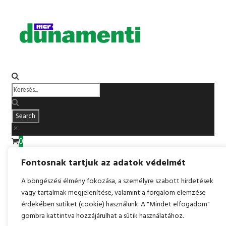
0
Elemek:
0
Fontosnak tartjuk az adatok védelmét
Részösszeg:
0
Ft
Kosár megtekintése
Pénztár
A böngészési élmény fokozása, a személyre szabott hirdetések
vagy tartalmak megjelenítése, valamint a forgalom elemzése
érdekében sütiket (cookie) használunk. A "Mindet elfogadom"
gombra kattintva hozzájárulhat a sütik használatához.