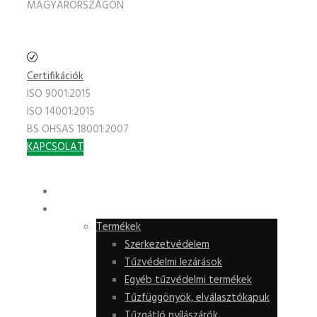
MAGYARORSZÁGON
Certifikációk
ISO 9001:2015
ISO 14001:2015
BS OHSAS 18001:2007
KAPCSOLAT
KEZDŐLAP
TERMÉKEK
Termékek
Szerkezetvédelem
Tűzvédelmi lezárások
Egyéb tűzvédelmi termékek
Tűzfüggönyök, elválasztókapuk
Tűzgátló nyílászárók