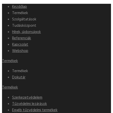
Kezdőlap
Termékek
Szolgáltatások
Tudásközpont
Hírek, újdonságok
Referenciák
Kapcsolat
Webshop
Termékek
Termékek
Dokutár
Termékek
Szerkezetvédelem
Tűzvédelmi lezárások
Egyéb tűzvédelmi termékek