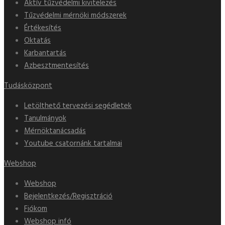
Aktív tűzvédelmi kivitelezés
Tűzvédelmi mérnöki módszerek
Értékesítés
Oktatás
Karbantartás
Azbesztmentesítés
Tudásközpont
Letölthető tervezési segédletek
Tanulmányok
Mérnöktanácsadás
Youtube csatornánk tartalmai
Webshop
Webshop
Bejelentkezés/Regisztráció
Fiókom
Webshop infó