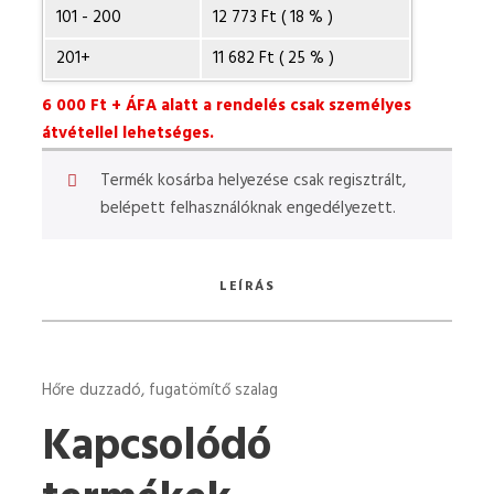
101 - 200
12 773 Ft ( 18 % )
201+
11 682 Ft ( 25 % )
6 000 Ft + ÁFA alatt a rendelés csak személyes
átvétellel lehetséges.
Termék kosárba helyezése csak regisztrált,
belépett felhasználóknak engedélyezett.
LEÍRÁS
Hőre duzzadó, fugatömítő szalag
Kapcsolódó