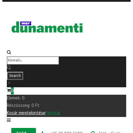
0
Elemek:
0
Részösszeg:
0
Ft
Kosár megtekintése
Pénztár