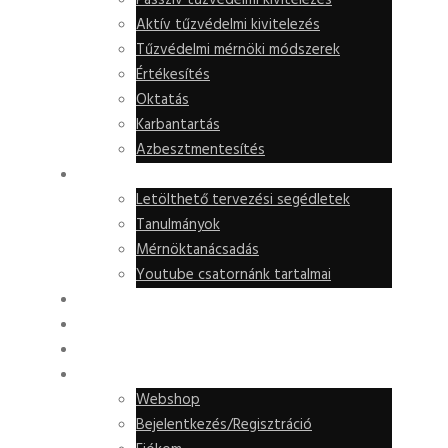
Passzív tűzvédelmi kivitelezés
Aktív tűzvédelmi kivitelezés
Tűzvédelmi mérnöki módszerek
Értékesítés
Oktatás
Karbantartás
Azbesztmentesítés
TUDÁSKÖZPONT
Letölthető tervezési segédletek
Tanulmányok
Mérnöktanácsadás
Youtube csatornánk tartalmai
HÍREK, ÚJDONSÁGOK
REFERENCIÁK
KAPCSOLAT
WEBSHOP
Webshop
Bejelentkezés/Regisztráció