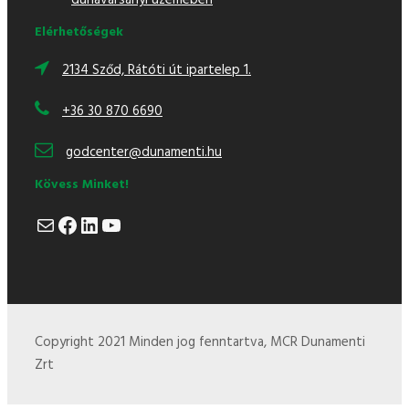
dunavarsányi üzemében
Elérhetőségek
2134 Sződ, Rátóti út ipartelep 1.
+36 30 870 6690
godcenter@dunamenti.hu
Kövess Minket!
Mail
Facebook
LinkedIn
YouTube
Copyright 2021 Minden jog fenntartva, MCR Dunamenti
Zrt