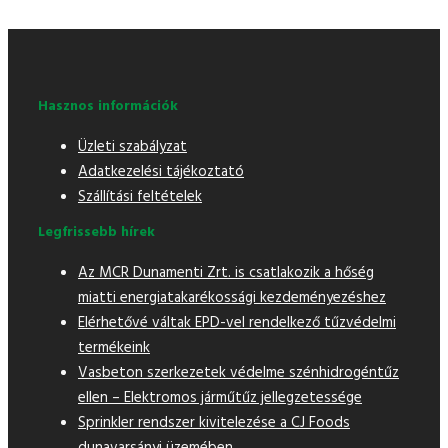
Hasznos információk
Üzleti szabályzat
Adatkezelési tájékoztató
Szállítási feltételek
Legfrissebb hírek
Az MCR Dunamenti Zrt. is csatlakozik a hőség
miatti energiatakarékossági kezdeményezéshez
Elérhetővé váltak EPD-vel rendelkező tűzvédelmi
termékeink
Vasbeton szerkezetek védelme szénhidrogéntűz
ellen – Elektromos járműtűz jellegzetessége
Sprinkler rendszer kivitelezése a CJ Foods