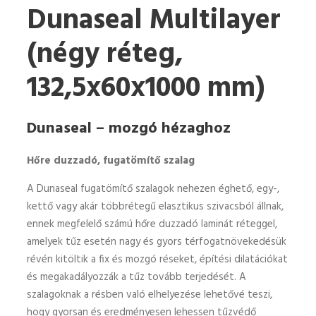
Dunaseal Multilayer
(négy réteg,
132,5x60x1000 mm)
Dunaseal – mozgó hézaghoz
Hőre duzzadó, fugatömítő szalag
A Dunaseal fugatömítő szalagok nehezen éghető, egy-,
kettő vagy akár többrétegű elasztikus szivacsból állnak,
ennek megfelelő számú hőre duzzadó laminát réteggel,
amelyek tűz esetén nagy és gyors térfogatnövekedésük
révén kitöltik a fix és mozgó réseket, építési dilatációkat
és megakadályozzák a tűz tovább terjedését. A
szalagoknak a résben való elhelyezése lehetővé teszi,
hogy gyorsan és eredményesen lehessen tűzvédő