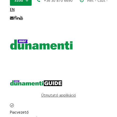
Sződ
+36 30 870 6690
Hét - Csüt 07:00
EN
Útmutató applikáció
Piacvezető