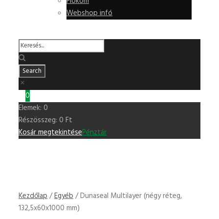
Fiókom
Webshop infó
0
Elemek:
0
Részösszeg:
0
Ft
Kosár megtekintése
Pénztár
Kezdőlap
/
Egyéb
/ Dunaseal Multilayer (négy réteg,
132,5x60x1000 mm)