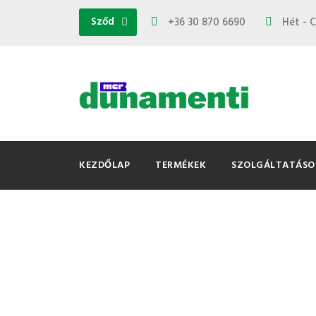
Sződ
+36 30 870 6690
Hét - C
KEZDŐLAP
TERMÉKEK
SZOLGÁLTATÁSO