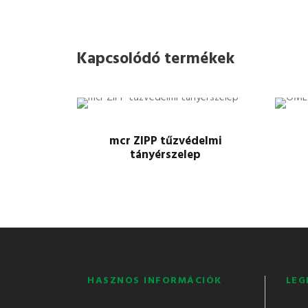
Kapcsolódó termékek
mcr ZIPP tűzvédelmi
tányérszelep
HASZNOS INFORMÁCIÓK
LEG