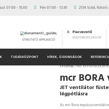
süt 07:00 - 15:00
Pén 07:00 - 13:30
2134 Sződ, Rátóti 
Piacvezető
MAGYARORSZÁGON
ÚTMUTATÓ APPLIKÁCIÓ
K
TUDÁSKÖZPONT
HÍREK, ÚJDONSÁGOK
REFERENCI
Kezdőlap
/
HŐ- ÉS FÜSTELVEZETÉ
mcr BORA v
JET ventilátor füste
légpótlásra
Az mcr Bora impulzusventiláto