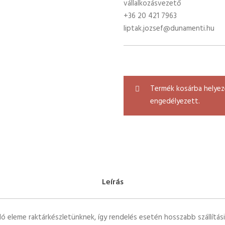
vállalkozásvezető
+36 20 421 7963
liptak.jozsef@dunamenti.hu
Termék kosárba helyezé
engedélyezett.
Leírás
 eleme raktárkészletünknek, így rendelés esetén hosszabb szállítási id