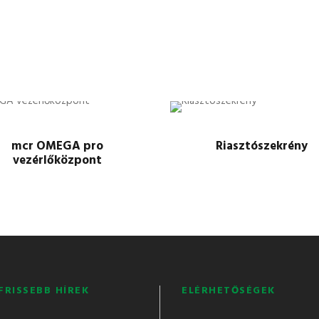
mcr OMEGA pro
Riasztószekrény
vezérlőközpont
FRISSEBB HÍREK
ELÉRHETŐSÉGEK