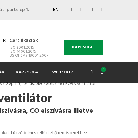
út ipartelep 1.
EN
Certifikációk
KAPCSOLAT
ISO 9001:2015
ISO 14001:2015
BS OHSAS 18001:2007
0
ÁK
KAPCSOLAT
WEBSHOP
S
/
Gépi hő, -és füstelvezetés
/ mcr BORA ventilátor
entilátor
lszívásra, CO elszívásra illetve
rokat tűzvédelmi szellőztető rendszerekhez