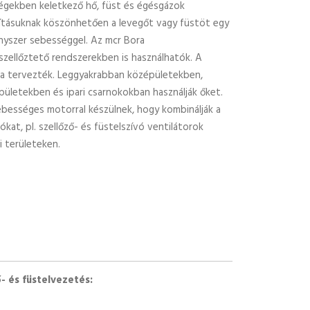
ségekben keletkező hő, füst és égésgázok
lakításuknak köszönhetően a levegőt vagy füstöt egy
ényszer sebességgel. Az mcr Bora
szellőztető rendszerekben is használhatók. A
tra tervezték. Leggyakrabban középületekben,
ületekben és ipari csarnokokban használják őket.
ebességes motorral készülnek, hogy kombinálják a
ókat, pl. szellőző- és füstelszívó ventilátorok
i területeken.
- és füstelvezetés: