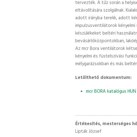
tervezték. A tűz során a helyi
eltávolítására szolgálnak. Kia
adott irányba terelik, adott k
impulzusventilátorok kényelmi 
készülékeket beltéri használa
bevásárlóközpontokban, lakóép
Az mcr Bora ventilátorok kéts
kényelmi és füstelszívási funkci
mélygarázsokban és más beltér
Letölthető dokumentum:
mcr BORA katalógus HUN
Értékesítés, mesterséges hő
Lipták József