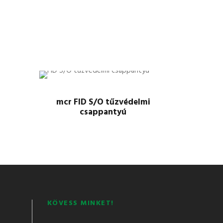
mcr FID S/O tűzvédelmi
csappantyú
KÖVESS MINKET!