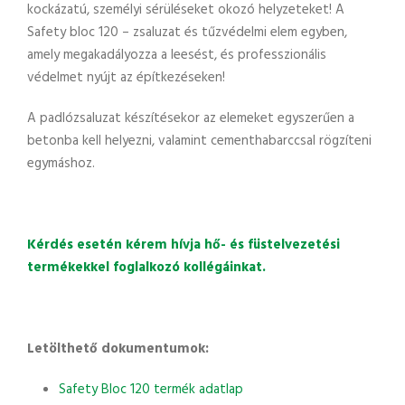
kockázatú, személyi sérüléseket okozó helyzeteket! A
Safety bloc 120 – zsaluzat és tűzvédelmi elem egyben,
amely megakadályozza a leesést, és professzionális
védelmet nyújt az építkezéseken!
A padlózsaluzat készítésekor az elemeket egyszerűen a
betonba kell helyezni, valamint cementhabarccsal rögzíteni
egymáshoz.
Kérdés esetén kérem hívja hő- és füstelvezetési
termékekkel foglalkozó kollégáinkat.
Letölthető dokumentumok:
Safety Bloc 120 termék adatlap