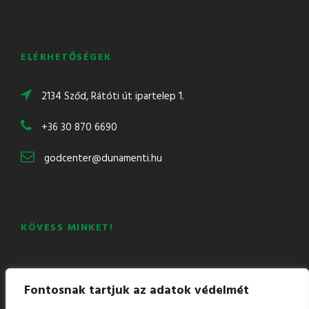
ELÉRHETŐSÉGEK
2134 Sződ, Rátóti út ipartelep 1.
+36 30 870 6690
godcenter@dunamenti.hu
KÖVESS MINKET!
Mail
Facebook
LinkedIn
YouTube
Fontosnak tartjuk az adatok védelmét