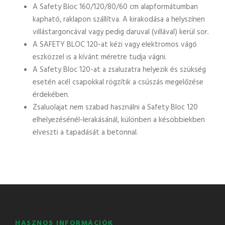
A Safety Bloc 160/120/80/60 cm alapformátumban
kapható, raklapon szállítva. A kirakodása a helyszínen
villástargoncával vagy pedig daruval (villával) kerül sor.
A SAFETY BLOC 120-at kézi vagy elektromos vágó
eszközzel is a kívánt méretre tudja vágni.
A Safety Bloc 120-at a zsaluzatra helyezik és szükség
esetén acél csapokkal rögzítik a csúszás megelőzése
érdekében.
Zsaluolajat nem szabad használni a Safety Bloc 120
elhelyezésénél-lerakásánál, különben a késöbbiekben
elveszti a tapadását a betonnal.
HASZNOS INFORMÁCIÓK