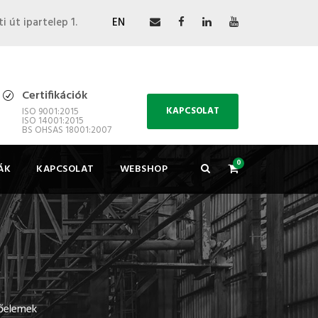
i út ipartelep 1.
EN
Certifikációk
KAPCSOLAT
ISO 9001:2015
ISO 14001:2015
BS OHSAS 18001:2007
0
ÁK
KAPCSOLAT
WEBSHOP
tőelemek