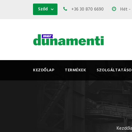
Sződ
+36 30 870 6690
Hét - 
KEZDŐLAP
TERMÉKEK
SZOLGÁLTATÁSO
Kezdől