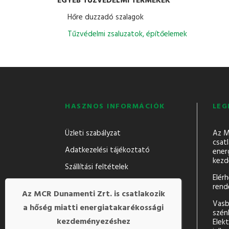
EGYÉB TŰZVÉDELMI TERMÉKEK
Hőre duzzadó szalagok
Tűzvédelmi zsaluzatok, építőelemek
HASZNOS INFORMÁCIÓK
LEG
Üzleti szabályzat
Az M
csatl
Adatkezelési tájékoztató
ener
kezd
Szállítási feltételek
Elér
rend
Az MCR Dunamenti Zrt. is csatlakozik
Vasb
a hőség miatti
energiatakarékossági
szén
kezdeményezéshez
Elek