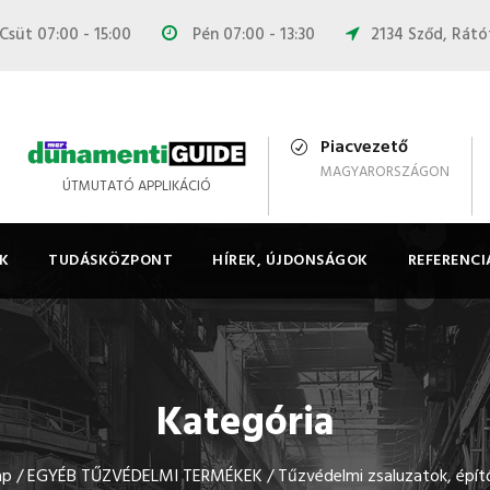
Csüt 07:00 - 15:00
Pén 07:00 - 13:30
2134 Sződ, Rátót
Piacvezető
MAGYARORSZÁGON
ÚTMUTATÓ APPLIKÁCIÓ
K
TUDÁSKÖZPONT
HÍREK, ÚJDONSÁGOK
REFERENCI
Kategória
ap
/
EGYÉB TŰZVÉDELMI TERMÉKEK
/ Tűzvédelmi zsaluzatok, épí