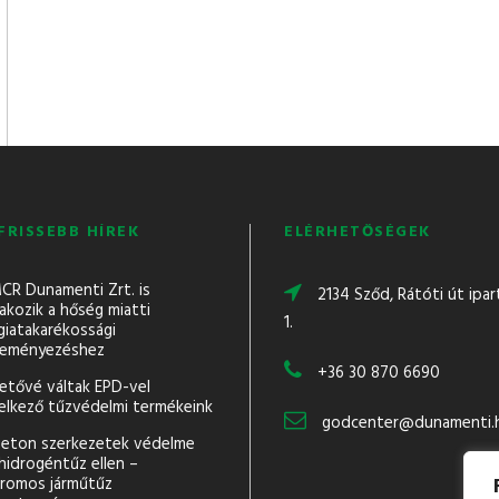
FRISSEBB HÍREK
ELÉRHETŐSÉGEK
CR Dunamenti Zrt. is
2134 Sződ, Rátóti út ipar
akozik a hőség miatti
1.
giatakarékossági
eményezéshez
+36 30 870 6690
hetővé váltak EPD-vel
elkező tűzvédelmi termékeink
godcenter@dunamenti.
eton szerkezetek védelme
hidrogéntűz ellen –
tromos járműtűz