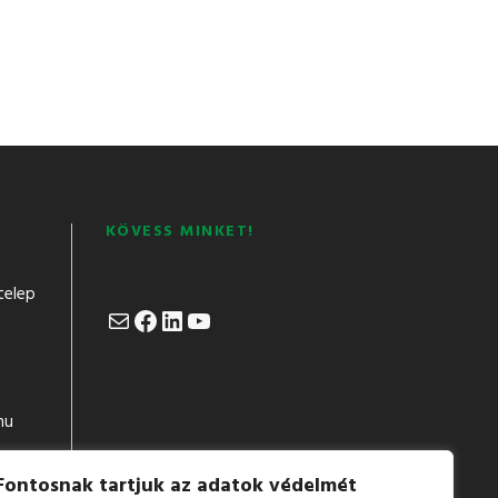
KÖVESS MINKET!
telep
Mail
Facebook
LinkedIn
YouTube
hu
Fontosnak tartjuk az adatok védelmét