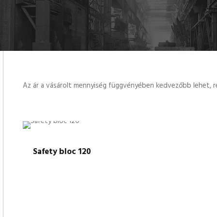
Az ár a vásárolt mennyiség függvényében kedvezőbb lehet, ré
Safety bloc 120