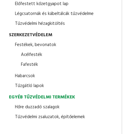
Előfestett kőzetgyapot lap
Légcsatornák és kábeltálcák tűzvédelme
Tűzvédelmi hézagkitöltés
SZERKEZETVÉDELEM
Festékek, bevonatok
Acélfesték
Fafesték
Habarcsok
Tűzgátló lapok
EGYÉB TŰZVÉDELMI TERMÉKEK
Hőre duzzadó szalagok
Tűzvédelmi zsaluzatok, építőelemek