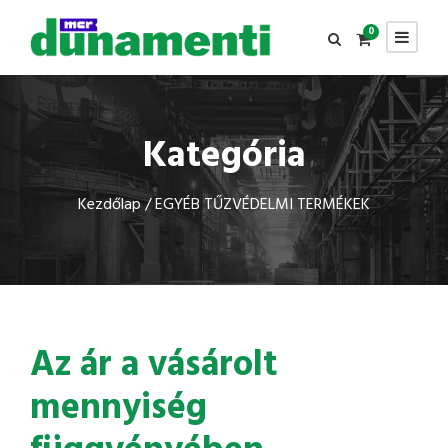
0
Kategória
Kezdőlap
/ EGYÉB TŰZVÉDELMI TERMÉKEK
Az ár a vásárolt
mennyiség