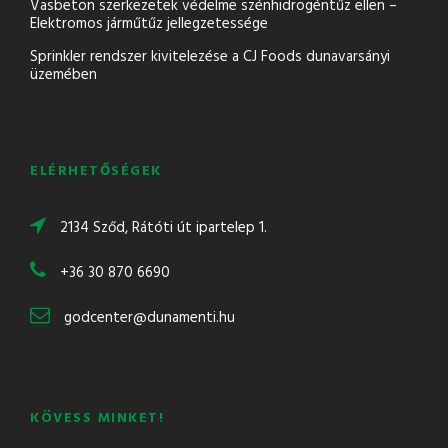
Vasbeton szerkezetek védelme szénhidrogéntűz ellen –
Elektromos járműtűz jellegzetessége
Sprinkler rendszer kivitelezése a CJ Foods dunavarsányi
üzemében
ELÉRHETŐSÉGEK
2134 Sződ, Rátóti út ipartelep 1.
+36 30 870 6690
godcenter@dunamenti.hu
KÖVESS MINKET!